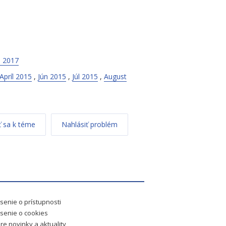
l 2017
Apríl 2015
,
Jún 2015
,
Júl 2015
,
August
 sa k téme
Nahlásiť problém
senie o prístupnosti
senie o cookies
re novinky a aktuality