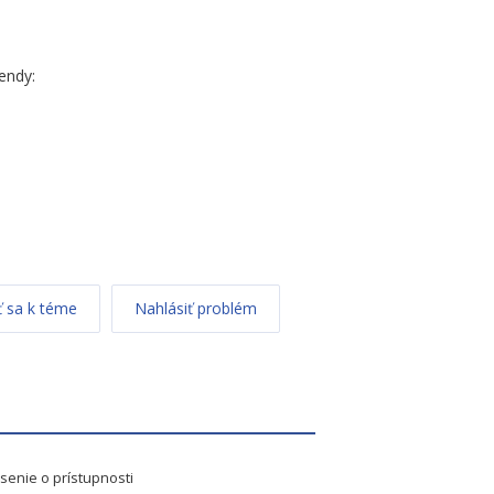
endy:
 sa k téme
Nahlásiť problém
senie o prístupnosti