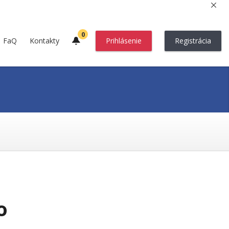
0
FaQ
Kontakty
Prihlásenie
Registrácia
o