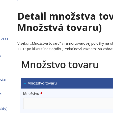
Detail množstva tov
Množstvá tovaru)
i ZOT
V sekcii „Množstvá tovaru“ v rámci tovarovej položky na ob
ZOT“ po kliknutí na tlačidlo „Pridať nový záznam“ sa zobr
y
cia
a
káty)