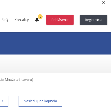
0
FaQ
Kontakty
Prihlásenie
Registrácia
cia Množstvá tovaru)
ID
Nasledujúca kapitola